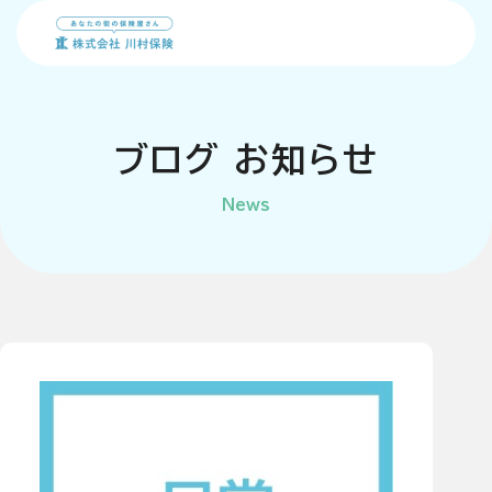
会社概要
ブ
ロ
グ
お
知
ら
せ
News
事業内容
個人のお客様
川村保険FD宣言
法人のお客様
方針
地域貢献事業
採用情報