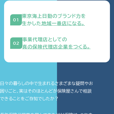
険
【名
東京海上日動のブランド力を
古
生かした
地域一番店になる。
屋
市・
事業代理店としての
真の保険代理店企業をつくる。
瑞
穂
区
の
日々の暮らしの中で生まれるさまざまな疑問やお
保
困りごと、実は
そのほとんどが保険屋さんで相談
できることをご存知でしたか？
険
代