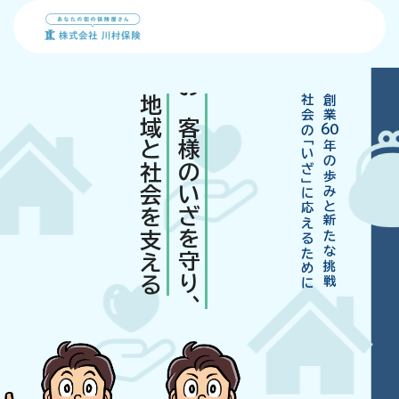
創
地域と社会を支える
お客様のいざを守り、
社会の「いざ」に応えるために
創業
業
会社概要
60
年の歩みと新たな挑戦
60
年
事業内容
以
個人のお客様
上
川村保険FD宣言
の
法人のお客様
信
方針
頼
地域貢献事業
採用情報