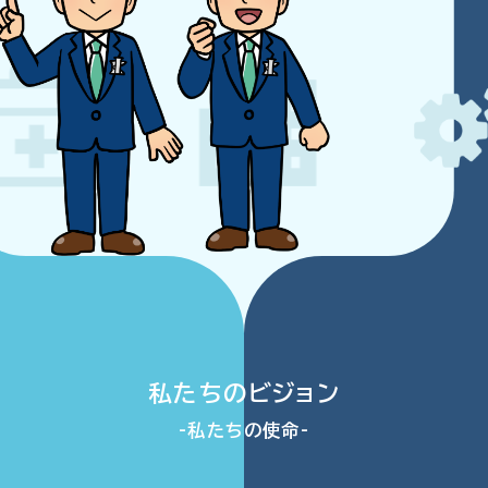
と
実
績
ブログ
｜
株
お問い合わせ
式
会
社
川
村
私たちのビジョン
-私たちの使命-
保