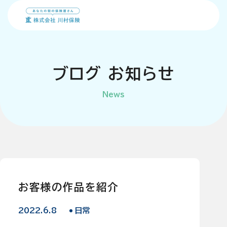
会社概要
ブ
ロ
グ
お
知
ら
せ
News
事業内容
個人のお客様
川村保険FD宣言
法人のお客様
方針
お客様の作品を紹介
地域貢献事業
2022.6.8
日常
採用情報