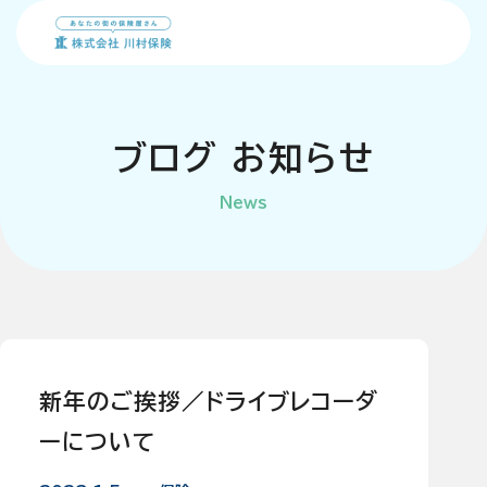
会社概要
ブ
ロ
グ
お
知
ら
せ
News
事業内容
個人のお客様
川村保険FD宣言
法人のお客様
方針
新年のご挨拶／ドライブレコーダ
ーについて
地域貢献事業
採用情報